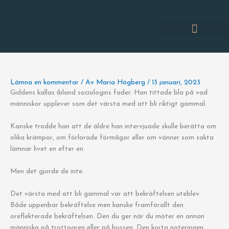
Hoppa
till
innehåll
Lämna en kommentar
/ Av
Maria Högberg
/
13 januari, 2023
Giddens kallas ibland sociologins fader. Han tittade bla på vad
människor upplever som det värsta med att bli riktigt gammal.
Kanske trodde han att de äldre han intervjuade skulle berätta om
olika krämpor, om förlorade förmågor eller om vänner som sakta
lämnar livet en efter en.
Men det gjorde de inte.
Det värsta med att bli gammal var att bekräftelsen uteblev.
Både uppenbar bekräftelse men kanske framförallt den
oreflekterade bekräftelsen. Den du ger när du möter en annan
människa på trottoaren eller på bussen. Den korta noteringen