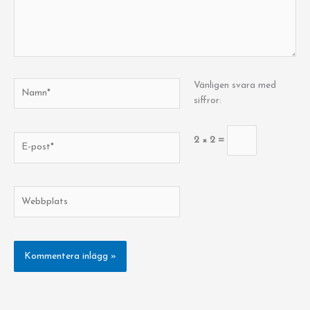
Namn*
Vänligen svara med
siffror:
E-
2 × 2 =
post*
Webbplats