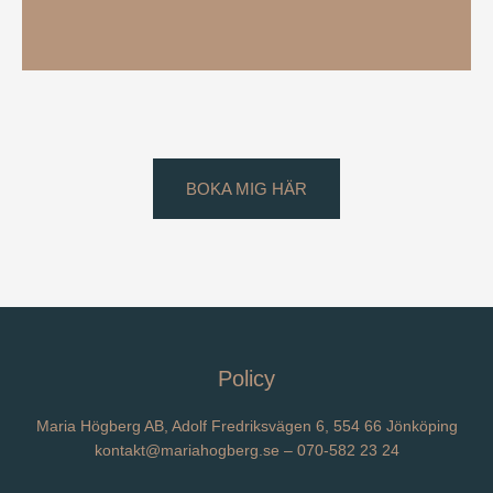
BOKA MIG HÄR
Policy
Maria Högberg AB, Adolf Fredriksvägen 6, 554 66 Jönköping
kontakt@mariahogberg.se
–
070-582 23 24