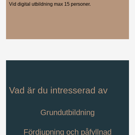
Vid digital utbildning max 15 personer.
Vad är du intresserad av
Grundutbildning
Fördjupning och påfyllnad